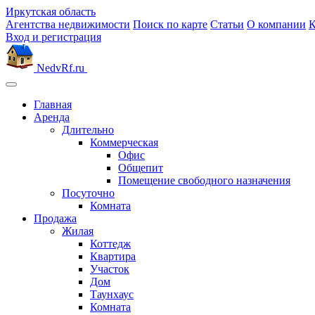
Иркутская область
Агентства недвижимости
Поиск по карте
Статьи
О компании
К
Вход и регистрация
NedvRf.ru
Главная
Аренда
Длительно
Коммерческая
Офис
Общепит
Помещение свободного назначения
Посуточно
Комната
Продажа
Жилая
Коттедж
Квартира
Участок
Дом
Таунхаус
Комната