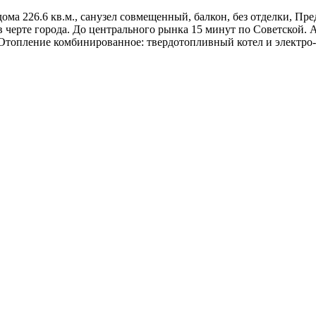
пл. дома 226.6 кв.м., санузел совмещенный, балкон, без отделки
 в черте города. До центрального рынка 15 минут по Советской. 
Отопление комбинированное: твердотопливный котел и электро-б