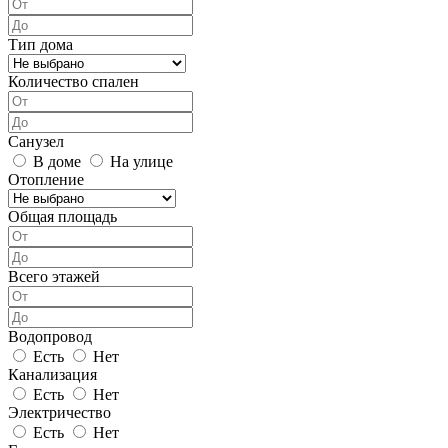
Тип дома
Количество спален
Санузел
В доме
На улице
Отопление
Общая площадь
Всего этажей
Водопровод
Есть
Нет
Канализация
Есть
Нет
Электричество
Есть
Нет