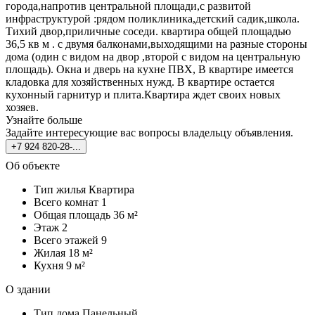
города,напротив центральной площади,с развитой
инфраструктурой :рядом поликлиника,детский садик,школа.
Тихий двор,приличные соседи. квартира общей площадью
36,5 кв м . с двумя балконами,выходящими на разные стороны
дома (один с видом на двор ,второй с видом на центральную
площадь). Окна и дверь на кухне ПВХ, В квартире имеется
кладовка для хозяйственных нужд. В квартире остается
кухонный гарнитур и плита.Квартира ждет своих новых
хозяев.
Узнайте больше
Задайте интересующие вас вопросы владельцу объявления.
+7 924 820-28-...
Об объекте
Тип жилья
Квартира
Всего комнат
1
Общая площадь
36 м²
Этаж
2
Всего этажей
9
Жилая
18 м²
Кухня
9 м²
О здании
Тип дома
Панельный