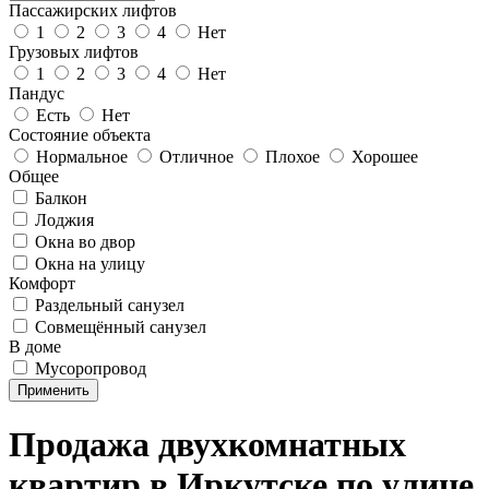
Пассажирских лифтов
1
2
3
4
Нет
Грузовых лифтов
1
2
3
4
Нет
Пандус
Есть
Нет
Состояние объекта
Нормальное
Отличное
Плохое
Хорошее
Общее
Балкон
Лоджия
Окна во двор
Окна на улицу
Комфорт
Раздельный санузел
Совмещённый санузел
В доме
Мусоропровод
Применить
Продажа двухкомнатных
квартир в Иркутске по yлице